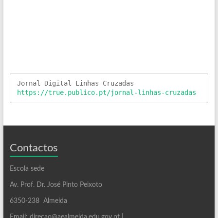
https://true.publico.pt/jornal-linhas-cruzadas
Contactos
Escola sede
Av. Prof. Dr. José Pinto Peixoto
6350-238 Almeida
Email: direcao@aealmeida.edu.gov.pt |