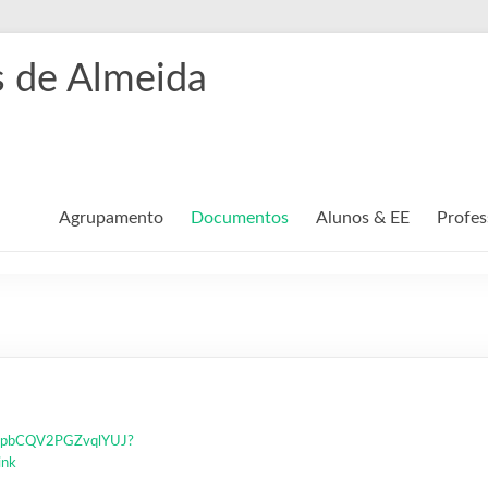
 de Almeida
Agrupamento
Documentos
Alunos & EE
Profes
m/tpbCQV2PGZvqlYUJ?
ink