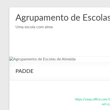
Skip
to
Agrupamento de Escolas
content
Uma escola com alma
PADDE
https://sway.office.co
ref=L