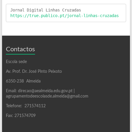
https://true.publico.pt/jornal-linhas-cruzadas
Contactos
Escola sede
Av. Prof. Dr. José Pinto Peixoto
6350-238 Almeida
Email: direcao@aealmeida.edu.gov.pt |
agrupamentodeescolasde.almeida@gmail.com
Telefone: 271574112
Fax: 271574709